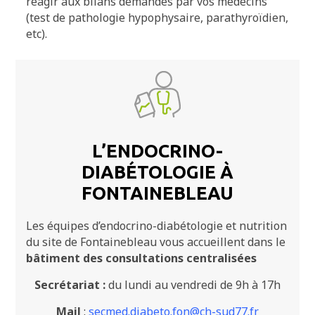
réagir aux bilans demandés par vos médecins
(test de pathologie hypophysaire, parathyroïdien,
etc).
L’ENDOCRINO-
DIABÉTOLOGIE À
FONTAINEBLEAU
Les équipes d’endocrino-diabétologie et nutrition
du site de Fontainebleau vous accueillent dans le
bâtiment des consultations centralisées
Secrétariat :
du lundi au vendredi de 9h à 17h
Mail
:
secmed.diabeto.fon@ch-sud77.fr