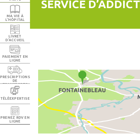
SERVICE D’ADDICT
MA VIE À
L'HÔPITAL
LIVRET
D'ACCUEIL
PAIEMENT EN
LIGNE
PRESCRIPTIONS
DE
TRANSPORTS
TÉLÉEXPERTISE
PRENEZ RDV EN
LIGNE