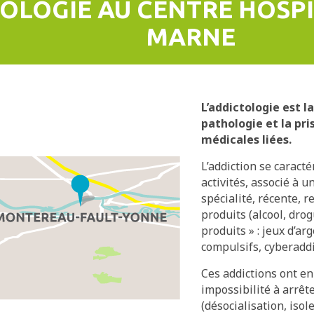
OLOGIE AU CENTRE HOSPI
MARNE
L’addictologie est l
pathologie et la pr
médicales liées.
L’addiction se caract
activités, associé à u
spécialité, récente,
produits (alcool, dro
produits » : jeux d’ar
compulsifs, cyberadd
Ces addictions ont e
impossibilité à arrêt
(désocialisation, iso